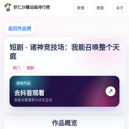
虾仁沙雕动画排行榜
表情
搜索
关于
返回作品榜
短剧 · 诸神竞技场：我能召唤整个天
庭
热门
短剧
原始作品
↗
去抖音观看
查看合集更新与评论互动
作品概览