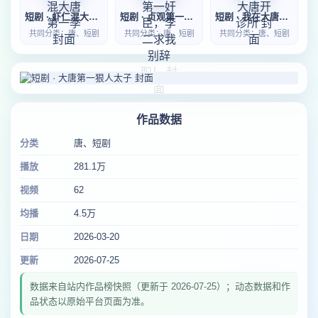
短剧 · 虾仁混大唐第一季
短剧 · 贞观第一奸臣，李二求我别辞职！
短剧 · 我在大唐开诊所
共同分类：唐、短剧
共同分类：唐、短剧
共同分类：唐、短剧
作品数据
分类
唐、短剧
播放
281.1万
视频
62
均播
4.5万
日期
2026-03-20
更新
2026-07-25
数据来自站内作品榜快照（更新于 2026-07-25）；动态数据和作
品状态以原始平台页面为准。