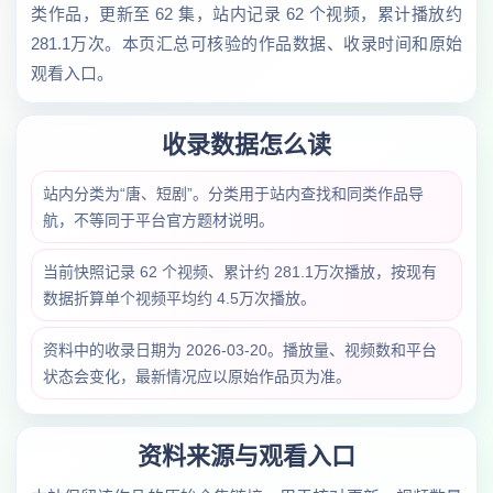
类作品，更新至 62 集，站内记录 62 个视频，累计播放约
281.1万次。本页汇总可核验的作品数据、收录时间和原始
观看入口。
收录数据怎么读
站内分类为“唐、短剧”。分类用于站内查找和同类作品导
航，不等同于平台官方题材说明。
当前快照记录 62 个视频、累计约 281.1万次播放，按现有
数据折算单个视频平均约 4.5万次播放。
资料中的收录日期为 2026-03-20。播放量、视频数和平台
状态会变化，最新情况应以原始作品页为准。
资料来源与观看入口