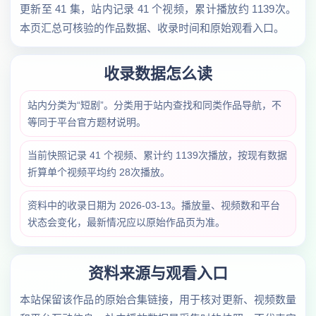
更新至 41 集，站内记录 41 个视频，累计播放约 1139次。
本页汇总可核验的作品数据、收录时间和原始观看入口。
收录数据怎么读
站内分类为“短剧”。分类用于站内查找和同类作品导航，不
等同于平台官方题材说明。
当前快照记录 41 个视频、累计约 1139次播放，按现有数据
折算单个视频平均约 28次播放。
资料中的收录日期为 2026-03-13。播放量、视频数和平台
状态会变化，最新情况应以原始作品页为准。
资料来源与观看入口
本站保留该作品的原始合集链接，用于核对更新、视频数量