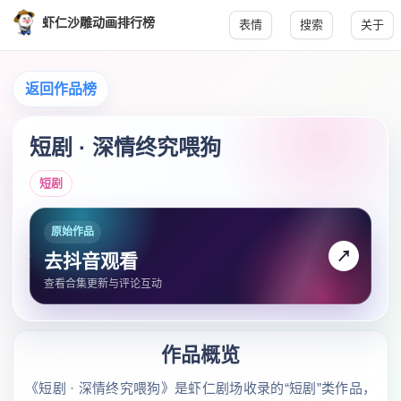
虾仁沙雕动画排行榜
表情
搜索
关于
返回作品榜
短剧 · 深情终究喂狗
短剧
原始作品
↗
去抖音观看
查看合集更新与评论互动
作品概览
《短剧 · 深情终究喂狗》是虾仁剧场收录的“短剧”类作品，