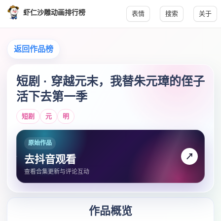
虾仁沙雕动画排行榜
表情
搜索
关于
返回作品榜
短剧 · 穿越元末，我替朱元璋的侄子
活下去第一季
短剧
元
明
原始作品
↗
去抖音观看
查看合集更新与评论互动
作品概览