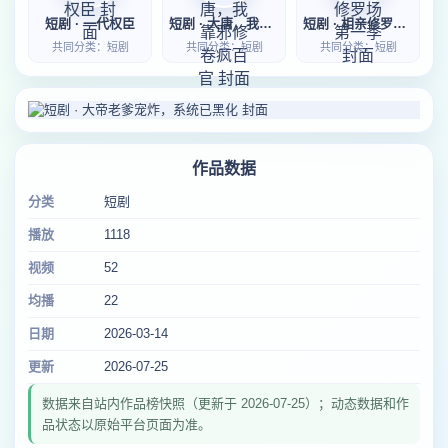
短剧 · 一代权臣
短剧 · 大唐，我靠邪修卷疯百官
短剧 · 相亲修罗场第一季
共同分类：短剧
共同分类：短剧
共同分类：短剧
作品数据
分类
短剧
播放
1118
视频
52
均播
22
日期
2026-03-14
更新
2026-07-25
数据来自站内作品榜快照（更新于 2026-07-25）；动态数据和作
品状态以原始平台页面为准。