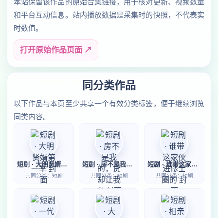
本站保留该作品的原始合集链接，用于核对更新、视频数量
和平台互动信息。站内播放数据是采集时的快照，不代表实
时数值。
打开原始作品页面 ↗
同分类作品
以下作品与本页至少共享一个有效分类标签，便于继续浏览
同类内容。
短剧 · 大明贤婿第一季
短剧 · 房不是我的，贷却让我背
短剧 · 谁带这家伙进修士圈的
共同分类：短剧
共同分类：短剧
共同分类：短剧