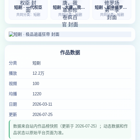
短剧 · 一代权臣
短剧 · 大唐，我靠邪修卷疯百官
短剧 · 相亲修罗场第一季
共同分类：短剧
共同分类：短剧
共同分类：短剧
作品数据
分类
短剧
播放
12.2万
视频
100
均播
1220
日期
2026-03-11
更新
2026-07-25
数据来自站内作品榜快照（更新于 2026-07-25）；动态数据和作
品状态以原始平台页面为准。