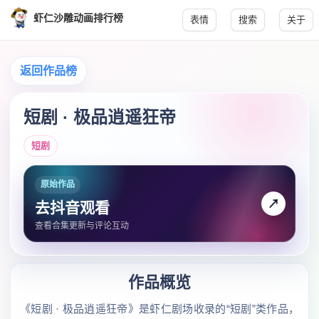
虾仁沙雕动画排行榜
表情
搜索
关于
返回作品榜
短剧 · 极品逍遥狂帝
短剧
原始作品
↗
去抖音观看
查看合集更新与评论互动
作品概览
《短剧 · 极品逍遥狂帝》是虾仁剧场收录的“短剧”类作品，