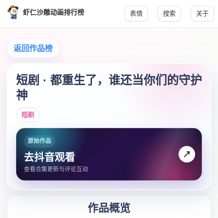
虾仁沙雕动画排行榜
表情
搜索
关于
返回作品榜
短剧 · 都重生了，谁还当你们的守护
神
短剧
原始作品
↗
去抖音观看
查看合集更新与评论互动
作品概览