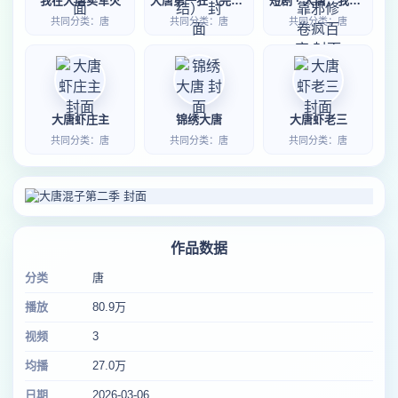
我在大唐卖军火
大唐第一狂（完结）
短剧 · 大唐，我靠邪修卷疯百官
共同分类：唐
共同分类：唐
共同分类：唐
大唐虾庄主
锦绣大唐
大唐虾老三
共同分类：唐
共同分类：唐
共同分类：唐
作品数据
分类
唐
播放
80.9万
视频
3
均播
27.0万
日期
2026-03-06