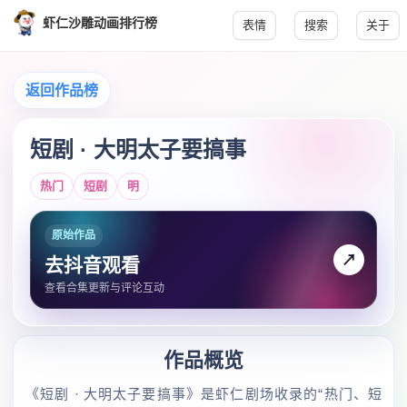
虾仁沙雕动画排行榜
表情
搜索
关于
返回作品榜
短剧 · 大明太子要搞事
热门
短剧
明
原始作品
↗
去抖音观看
查看合集更新与评论互动
作品概览
《短剧 · 大明太子要搞事》是虾仁剧场收录的“热门、短