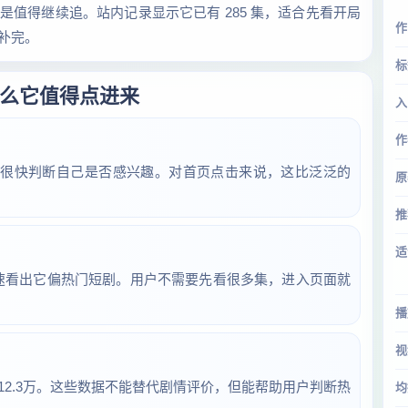
值得继续追。站内记录显示它已有 285 集，适合先看开局
作
补完。
标
么它值得点进来
入
作
能很快判断自己是否感兴趣。对首页点击来说，这比泛泛的
原
推
适
快速看出它偏热门短剧。用户不需要先看很多集，进入页面就
播
视
约 112.3万。这些数据不能替代剧情评价，但能帮助用户判断热
均