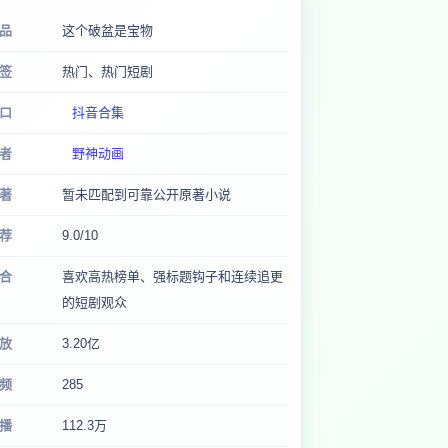
品
这个破盆是宝物
签
热门、热门短剧
口
抖音合集
者
野神动画
著
暂未匹配到可靠公开原著小说
荐
9.0/10
合
喜欢高热榜单、强标题钩子和连续追更
的短剧观众
放
3.20亿
频
285
播
112.3万