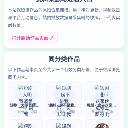
本站保留该作品的原始合集链接，用于核对更新、视频数量
和平台互动信息。站内播放数据是采集时的快照，不代表实
时数值。
打开原始作品页面 ↗
同分类作品
以下作品与本页至少共享一个有效分类标签，便于继续浏览
同类内容。
短剧 · 大明贤婿第一季
短剧 · 房不是我的，贷却让我背
短剧 · 谁带这家伙进修士圈的
共同分类：短剧
共同分类：短剧
共同分类：短剧