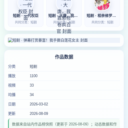
短剧 · 一代权臣
短剧 · 大唐，我靠邪修卷疯百官
短剧 · 相亲修罗场第一季
共同分类：短剧
共同分类：短剧
共同分类：短剧
作品数据
分类
短剧
播放
1100
视频
33
均播
34
日期
2026-03-02
更新
2026-08-09
数据来自站内作品榜快照（更新于 2026-08-09）；动态数据和作