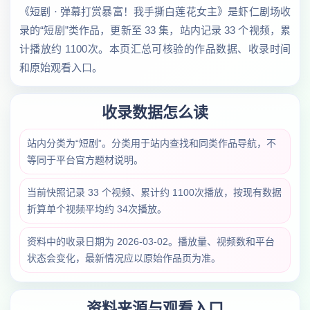
《短剧 · 弹幕打赏暴富！我手撕白莲花女主》是虾仁剧场收
录的“短剧”类作品，更新至 33 集，站内记录 33 个视频，累
计播放约 1100次。本页汇总可核验的作品数据、收录时间
和原始观看入口。
收录数据怎么读
站内分类为“短剧”。分类用于站内查找和同类作品导航，不
等同于平台官方题材说明。
当前快照记录 33 个视频、累计约 1100次播放，按现有数据
折算单个视频平均约 34次播放。
资料中的收录日期为 2026-03-02。播放量、视频数和平台
状态会变化，最新情况应以原始作品页为准。
资料来源与观看入口