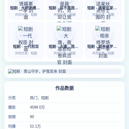
短剧 · 大明贤婿第一季
短剧 · 房不是我的，贷却让我背
短剧 · 谁带这家伙进修士圈的
共同分类：短剧
共同分类：短剧
共同分类：短剧
短剧 · 一代权臣
短剧 · 大唐，我靠邪修卷疯百官
短剧 · 相亲修罗场第一季
共同分类：短剧
共同分类：短剧
共同分类：短剧
作品数据
分类
热门、短剧
播放
4599.0万
视频
90
均播
51.1万