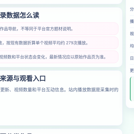
分
录数据怎么读
播
类作品导航，不等同于平台官方题材说明。
视
播放，按现有数据折算单个视频平均约 279次播放。
均
放量、视频数和平台状态会变化，最新情况应以原始作品页为准。
日
更
来源与观看入口
对更新、视频数量和平台互动信息。站内播放数据是采集时的