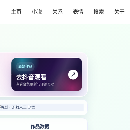
主页
小说
关系
表情
搜索
关于
原始作品
↗
去抖音观看
查看合集更新与评论互动
作品数据