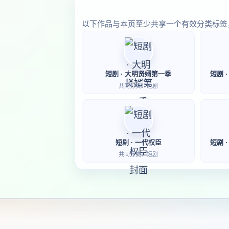
以下作品与本页至少共享一个有效分类标签
短剧 · 大明贤婿第一季
短剧 
共同分类：短剧
短剧 · 一代权臣
短剧 
共同分类：短剧