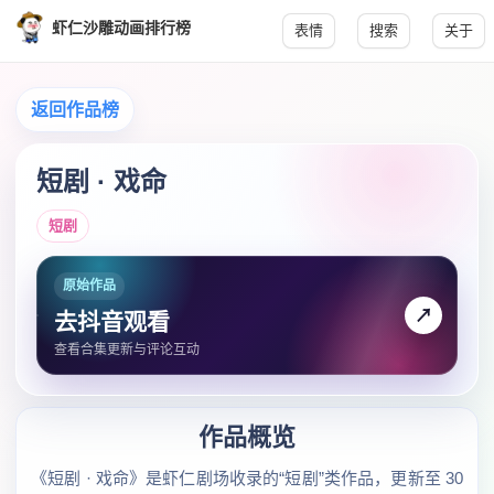
虾仁沙雕动画排行榜
表情
搜索
关于
返回作品榜
短剧 · 戏命
短剧
原始作品
↗
去抖音观看
查看合集更新与评论互动
作品概览
《短剧 · 戏命》是虾仁剧场收录的“短剧”类作品，更新至 30