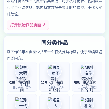
本站保留该作品的原始合集链接，用于核对更新、视频数量
和平台互动信息。站内播放数据是采集时的快照，不代表实
时数值。
打开原始作品页面 ↗
同分类作品
以下作品与本页至少共享一个有效分类标签，便于继续浏览
同类内容。
短剧 · 大明贤婿第一季
短剧 · 房不是我的，贷却让我背
短剧 · 谁带这家伙进修士圈的
共同分类：短剧
共同分类：短剧
共同分类：短剧