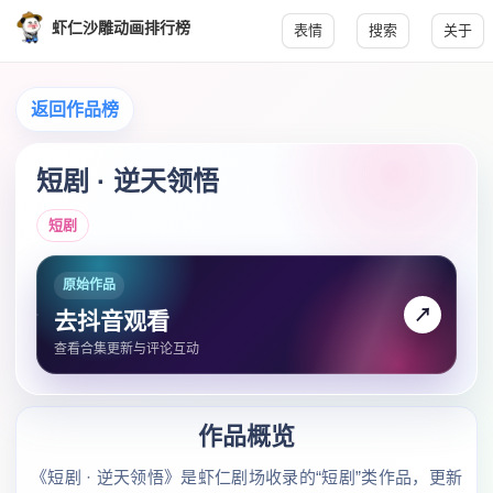
虾仁沙雕动画排行榜
表情
搜索
关于
返回作品榜
短剧 · 逆天领悟
短剧
原始作品
↗
去抖音观看
查看合集更新与评论互动
作品概览
《短剧 · 逆天领悟》是虾仁剧场收录的“短剧”类作品，更新