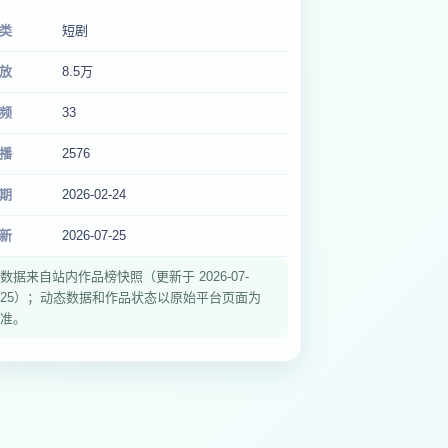
类
短剧
放
8.5万
频
33
播
2576
期
2026-02-24
新
2026-07-25
数据来自站内作品榜快照（更新于 2026-07-
25）；动态数据和作品状态以原始平台页面为
准。