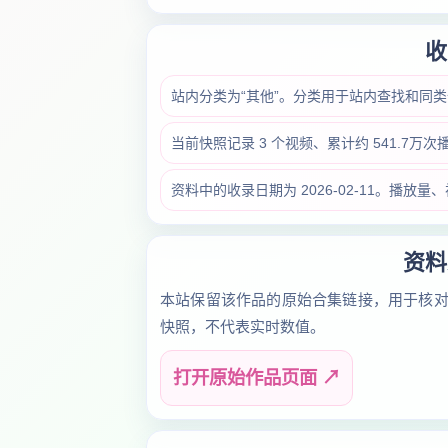
收
站内分类为“其他”。分类用于站内查找和同
当前快照记录 3 个视频、累计约 541.7万
资料中的收录日期为 2026-02-11。播
资料
本站保留该作品的原始合集链接，用于核
快照，不代表实时数值。
打开原始作品页面 ↗