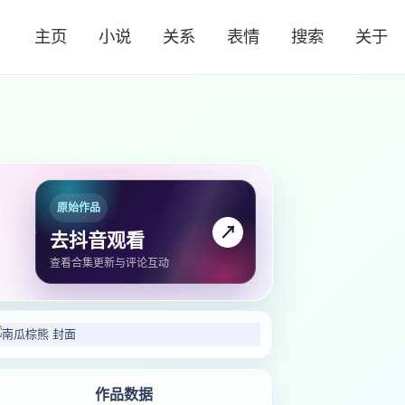
主页
小说
关系
表情
搜索
关于
原始作品
↗
去抖音观看
查看合集更新与评论互动
作品数据