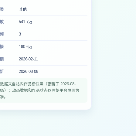
类
其他
放
541.7万
频
3
播
180.6万
期
2026-02-11
新
2026-08-09
数据来自站内作品榜快照（更新于 2026-08-
09）；动态数据和作品状态以原始平台页面为
准。