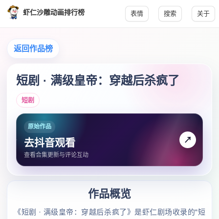
虾仁沙雕动画排行榜
表情
搜索
关于
返回作品榜
短剧 · 满级皇帝：穿越后杀疯了
短剧
原始作品
↗
去抖音观看
查看合集更新与评论互动
作品概览
《短剧 · 满级皇帝：穿越后杀疯了》是虾仁剧场收录的“短