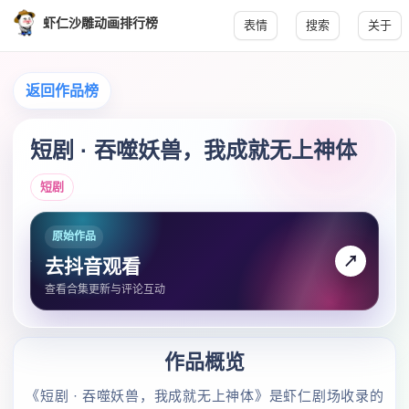
虾仁沙雕动画排行榜
表情
搜索
关于
返回作品榜
短剧 · 吞噬妖兽，我成就无上神体
短剧
原始作品
↗
去抖音观看
查看合集更新与评论互动
作品概览
《短剧 · 吞噬妖兽，我成就无上神体》是虾仁剧场收录的