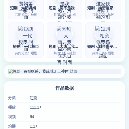
短剧 · 大明贤婿第一季
短剧 · 房不是我的，贷却让我背
短剧 · 谁带这家伙进修士圈的
共同分类：短剧
共同分类：短剧
共同分类：短剧
短剧 · 一代权臣
短剧 · 大唐，我靠邪修卷疯百官
短剧 · 相亲修罗场第一季
共同分类：短剧
共同分类：短剧
共同分类：短剧
作品数据
分类
短剧
播放
111.2万
视频
94
均播
1.2万