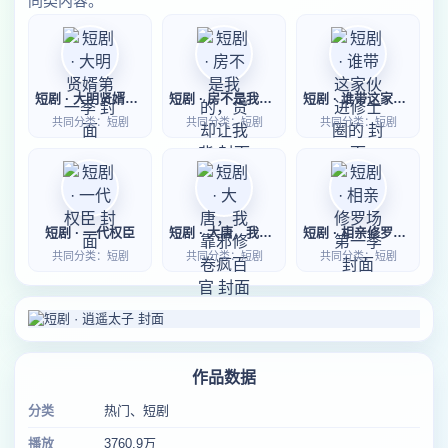
同类内容。
短剧 · 大明贤婿第一季
短剧 · 房不是我的，贷却让我背
短剧 · 谁带这家伙进修士圈的
共同分类：短剧
共同分类：短剧
共同分类：短剧
短剧 · 一代权臣
短剧 · 大唐，我靠邪修卷疯百官
短剧 · 相亲修罗场第一季
共同分类：短剧
共同分类：短剧
共同分类：短剧
作品数据
分类
热门、短剧
播放
3760.9万