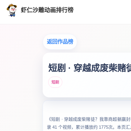
虾仁沙雕动画排行榜
返回作品榜
短剧 · 穿越成废柴
短剧
《短剧 · 穿越成废柴赌徒？我靠商超躺赢封
录 41 个视频，累计播放约 1775次。