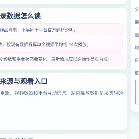
分
录数据怎么读
播
类作品导航，不等同于平台官方题材说明。
视
次播放，按现有数据折算单个视频平均约 44次播放。
均
放量、视频数和平台状态会变化，最新情况应以原始作品页为准。
日
更
来源与观看入口
对更新、视频数量和平台互动信息。站内播放数据是采集时的