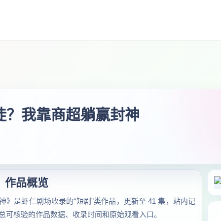
赌徒？我靠商超躺赢封神
作品概览
神》是虾仁剧场收录的“短剧”类作品，更新至 41 集，站内记
本页汇总可核验的作品数据、收录时间和原始观看入口。