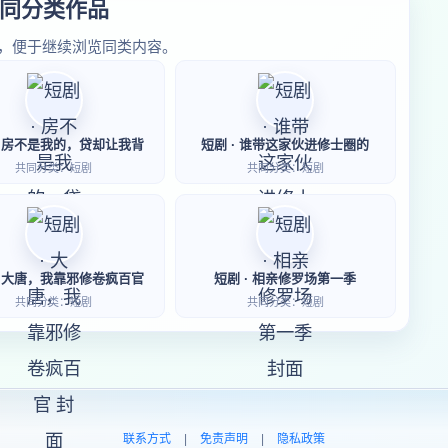
同分类作品
，便于继续浏览同类内容。
· 房不是我的，贷却让我背
短剧 · 谁带这家伙进修士圈的
共同分类：短剧
共同分类：短剧
· 大唐，我靠邪修卷疯百官
短剧 · 相亲修罗场第一季
共同分类：短剧
共同分类：短剧
联系方式
|
免责声明
|
隐私政策