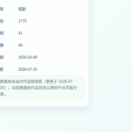
类
短剧
放
1775
频
41
播
44
期
2026-02-09
新
2026-07-25
数据来自站内作品榜快照（更新于 2026-07-
25）；动态数据和作品状态以原始平台页面为
准。