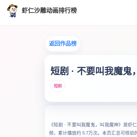
虾仁沙雕动画排行榜
返回作品榜
短剧 · 不要叫我魔
短剧
《短剧 · 不要叫我魔鬼，叫我魔神》是虾仁剧
频，累计播放约 5.7万次。本页汇总可核