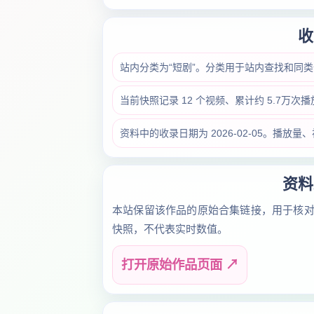
收
站内分类为“短剧”。分类用于站内查找和同
当前快照记录 12 个视频、累计约 5.7万次
资料中的收录日期为 2026-02-05。播
资料
本站保留该作品的原始合集链接，用于核
快照，不代表实时数值。
打开原始作品页面 ↗