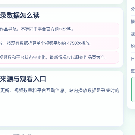
分
录数据怎么读
播
类作品导航，不等同于平台官方题材说明。
视
播放，按现有数据折算单个视频平均约 4750次播放。
均
放量、视频数和平台状态会变化，最新情况应以原始作品页为准。
日
更
来源与观看入口
对更新、视频数量和平台互动信息。站内播放数据是采集时的