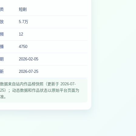
类
短剧
放
5.7万
频
12
播
4750
期
2026-02-05
新
2026-07-25
数据来自站内作品榜快照（更新于 2026-07-
25）；动态数据和作品状态以原始平台页面为
准。