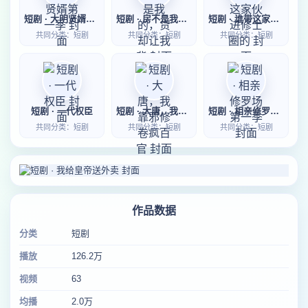
短剧 · 大明贤婿第一季
短剧 · 房不是我的，贷却让我背
短剧 · 谁带这家伙进修士圈的
共同分类：短剧
共同分类：短剧
共同分类：短剧
短剧 · 一代权臣
短剧 · 大唐，我靠邪修卷疯百官
短剧 · 相亲修罗场第一季
共同分类：短剧
共同分类：短剧
共同分类：短剧
作品数据
分类
短剧
播放
126.2万
视频
63
均播
2.0万