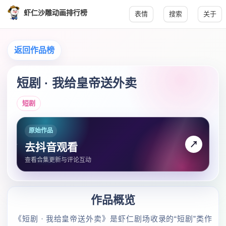
虾仁沙雕动画排行榜
表情
搜索
关于
返回作品榜
短剧 · 我给皇帝送外卖
短剧
原始作品
↗
去抖音观看
查看合集更新与评论互动
作品概览
《短剧 · 我给皇帝送外卖》是虾仁剧场收录的“短剧”类作