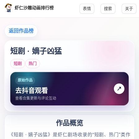
虾仁沙雕动画排行榜
表情
搜索
关于
返回作品榜
短剧 · 嫡子凶猛
短剧
热门
原始作品
↗
去抖音观看
查看合集更新与评论互动
作品概览
《短剧 · 嫡子凶猛》是虾仁剧场收录的“短剧、热门”类作