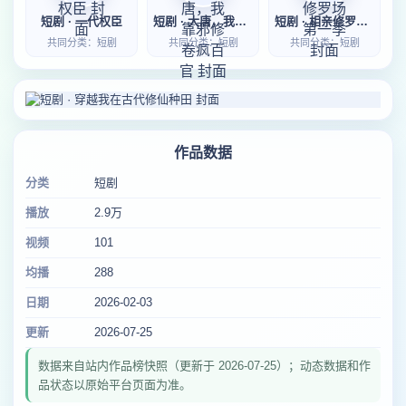
短剧 · 一代权臣
短剧 · 大唐，我靠邪修卷疯百官
短剧 · 相亲修罗场第一季
共同分类：短剧
共同分类：短剧
共同分类：短剧
作品数据
分类
短剧
播放
2.9万
视频
101
均播
288
日期
2026-02-03
更新
2026-07-25
数据来自站内作品榜快照（更新于 2026-07-25）；动态数据和作
品状态以原始平台页面为准。