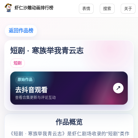
虾仁沙雕动画排行榜
表情
搜索
关于
返回作品榜
短剧 · 寒族举我青云志
短剧
原始作品
↗
去抖音观看
查看合集更新与评论互动
作品概览
《短剧 · 寒族举我青云志》是虾仁剧场收录的“短剧”类作