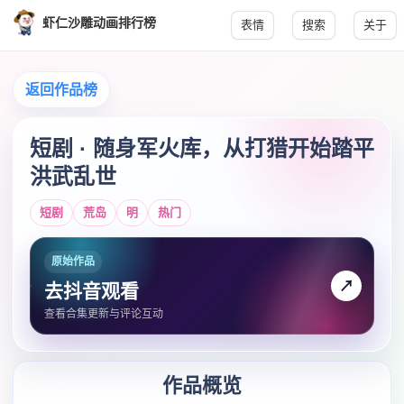
虾仁沙雕动画排行榜
表情
搜索
关于
返回作品榜
短剧 · 随身军火库，从打猎开始踏平
洪武乱世
短剧
荒岛
明
热门
原始作品
↗
去抖音观看
查看合集更新与评论互动
作品概览