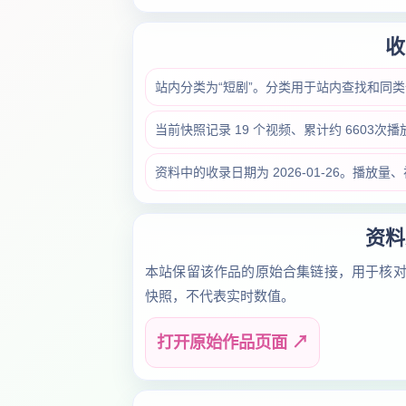
收
站内分类为“短剧”。分类用于站内查找和同
当前快照记录 19 个视频、累计约 6603次
资料中的收录日期为 2026-01-26。播
资料
本站保留该作品的原始合集链接，用于核
快照，不代表实时数值。
打开原始作品页面 ↗