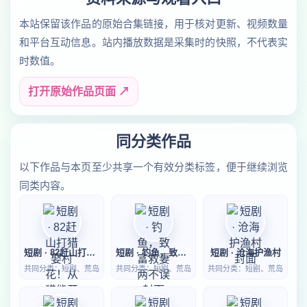
本站保留该作品的原始合集链接，用于核对更新、视频数量
和平台互动信息。站内播放数据是采集时的快照，不代表实
时数值。
打开原始作品页面 ↗
同分类作品
以下作品与本页至少共享一个有效分类标签，便于继续浏览
同类内容。
短剧 · 82赶山打猎娶村花！从猎熊开始
短剧 · 钓鱼，致富救妻两不误
短剧 · 沧海护渔村
共同分类：短剧、荒岛
共同分类：短剧、荒岛
共同分类：短剧、荒岛