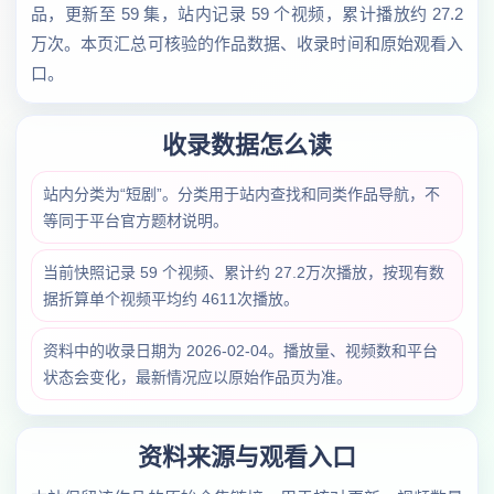
品，更新至 59 集，站内记录 59 个视频，累计播放约 27.2
万次。本页汇总可核验的作品数据、收录时间和原始观看入
口。
收录数据怎么读
站内分类为“短剧”。分类用于站内查找和同类作品导航，不
等同于平台官方题材说明。
当前快照记录 59 个视频、累计约 27.2万次播放，按现有数
据折算单个视频平均约 4611次播放。
资料中的收录日期为 2026-02-04。播放量、视频数和平台
状态会变化，最新情况应以原始作品页为准。
资料来源与观看入口