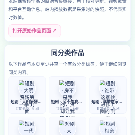
本站保留该作品的原始合集链接，用于核对更新、视频数量
和平台互动信息。站内播放数据是采集时的快照，不代表实
时数值。
打开原始作品页面 ↗
同分类作品
以下作品与本页至少共享一个有效分类标签，便于继续浏览
同类内容。
短剧 · 大明贤婿第一季
短剧 · 房不是我的，贷却让我背
短剧 · 谁带这家伙进修士圈的
共同分类：短剧
共同分类：短剧
共同分类：短剧