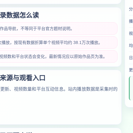
分
录数据怎么读
播
类作品导航，不等同于平台官方题材说明。
视
6万次播放，按现有数据折算单个视频平均约 38.1万次播放。
均
放量、视频数和平台状态会变化，最新情况应以原始作品页为准。
日
更
来源与观看入口
对更新、视频数量和平台互动信息。站内播放数据是采集时的