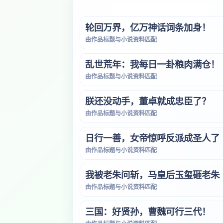
轮回万界，亿万神话词条加身！
由作品标题与小说资料匹配
乱世荒年：我每日一卦粮肉满仓！
由作品标题与小说资料匹配
朕还没动手，董卓就成忠臣了？
由作品标题与小说资料匹配
日行一善，女帝惊呼反派成圣人了
由作品标题与小说资料匹配
我被老朱问斩，马皇后玉玺砸老朱
由作品标题与小说资料匹配
三国：好贤孙，曹魏可行三代！