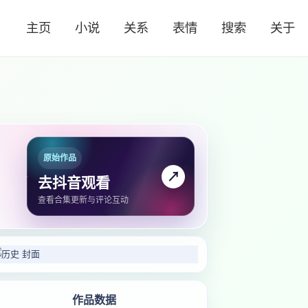
主页
小说
关系
表情
搜索
关于
原始作品
↗
去抖音观看
查看合集更新与评论互动
作品数据