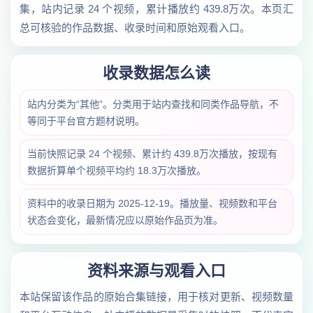
集，站内记录 24 个视频，累计播放约 439.8万次。本页汇
总可核验的作品数据、收录时间和原始观看入口。
收录数据怎么读
站内分类为“其他”。分类用于站内查找和同类作品导航，不
等同于平台官方题材说明。
当前快照记录 24 个视频、累计约 439.8万次播放，按现有
数据折算单个视频平均约 18.3万次播放。
资料中的收录日期为 2025-12-19。播放量、视频数和平台
状态会变化，最新情况应以原始作品页为准。
资料来源与观看入口
本站保留该作品的原始合集链接，用于核对更新、视频数量