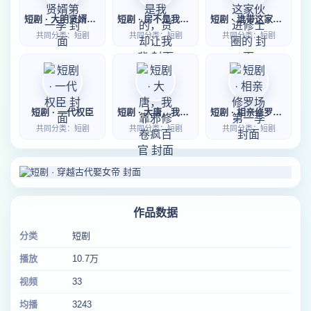
短剧 · 大明贤婿第一季
短剧 · 房不是我的，贷却让我背
短剧 · 谁带这家伙进修士圈的
共同分类：短剧
共同分类：短剧
共同分类：短剧
短剧 · 一代权臣
短剧 · 大唐，我靠邪修卷疯百官
短剧 · 相亲修罗场第一季
共同分类：短剧
共同分类：短剧
共同分类：短剧
作品数据
分类
短剧
播放
10.7万
视频
33
均播
3243