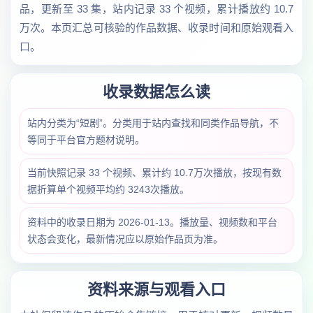
品，更新至 33 集，站内记录 33 个视频，累计播放约 10.7
万次。本页汇总可核验的作品数据、收录时间和原始观看入
口。
收录数据怎么读
站内分类为“短剧”。分类用于站内查找和同类作品导航，不
等同于平台官方题材说明。
当前快照记录 33 个视频、累计约 10.7万次播放，按现有数
据折算单个视频平均约 3243次播放。
资料中的收录日期为 2026-01-13。播放量、视频数和平台
状态会变化，最新情况应以原始作品页为准。
资料来源与观看入口