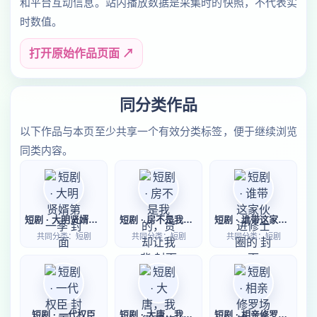
和平台互动信息。站内播放数据是采集时的快照，不代表实
时数值。
打开原始作品页面 ↗
同分类作品
以下作品与本页至少共享一个有效分类标签，便于继续浏览
同类内容。
短剧 · 大明贤婿第一季
短剧 · 房不是我的，贷却让我背
短剧 · 谁带这家伙进修士圈的
共同分类：短剧
共同分类：短剧
共同分类：短剧
短剧 · 一代权臣
短剧 · 大唐，我靠邪修卷疯百官
短剧 · 相亲修罗场第一季