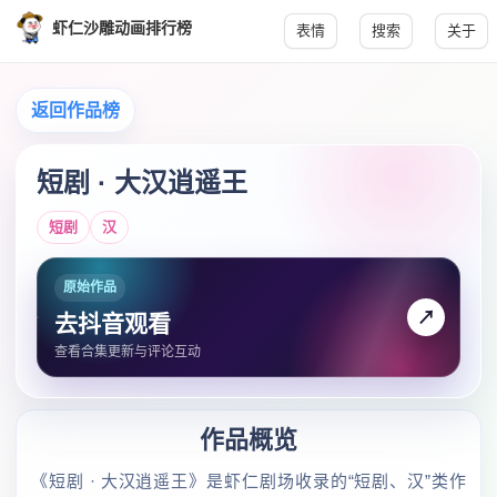
虾仁沙雕动画排行榜
表情
搜索
关于
返回作品榜
短剧 · 大汉逍遥王
短剧
汉
原始作品
↗
去抖音观看
查看合集更新与评论互动
作品概览
《短剧 · 大汉逍遥王》是虾仁剧场收录的“短剧、汉”类作