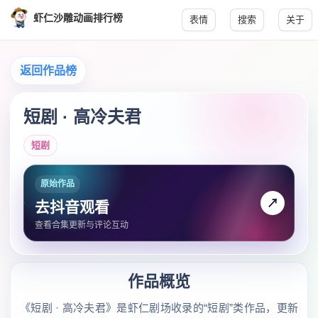
虾仁沙雕动画排行榜
表情
搜索
关于
返回作品榜
短剧 · 高冷夫君
短剧
原始作品
↗
去抖音观看
查看合集更新与评论互动
作品概览
《短剧 · 高冷夫君》是虾仁剧场收录的“短剧”类作品，更新