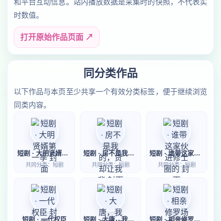
和平台互动信息。站内播放数据是采集时的快照，不代表实
时数值。
打开原始作品页面 ↗
同分类作品
以下作品与本页至少共享一个有效分类标签，便于继续浏览
同类内容。
短剧 · 大明贤婿第一季
短剧 · 房不是我的，贷却让我背
短剧 · 谁带这家伙进修士圈的
共同分类：短剧
共同分类：短剧
共同分类：短剧
短剧 · 一代权臣
短剧 · 大唐，我靠邪修卷疯百官
短剧 · 相亲修罗场第一季