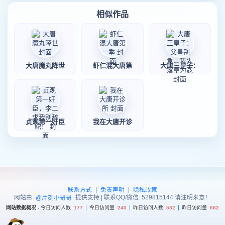
相似作品
大唐魔丸降世
虾仁混大唐第
大唐三皇子：
贞观第一奸臣
我在大唐开诊
|
|
联系方式
免责声明
隐私政策
网站由
提供支持 | 联系QQ/微信: 529815144 请注明来意！
@片刻小哥哥
网站数据概况 -
今日访问人数
177
今日访问量
240
昨日访问人数
532
昨日访问量
662