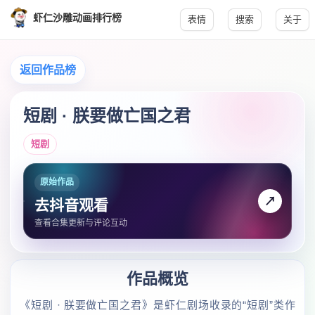
虾仁沙雕动画排行榜
表情
搜索
关于
返回作品榜
短剧 · 朕要做亡国之君
短剧
原始作品
↗
去抖音观看
查看合集更新与评论互动
作品概览
《短剧 · 朕要做亡国之君》是虾仁剧场收录的“短剧”类作