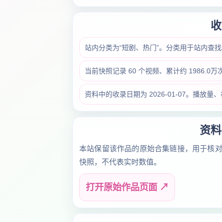
收
站内分类为“短剧、热门”。分类用于站内查
当前快照记录 60 个视频、累计约 1986.
资料中的收录日期为 2026-01-07。播
资料
本站保留该作品的原始合集链接，用于核
快照，不代表实时数值。
打开原始作品页面 ↗