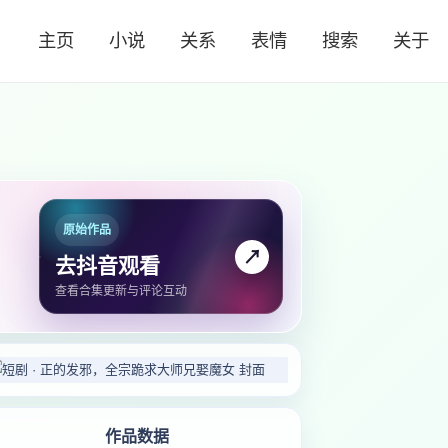
主页
小说
关系
表情
搜索
关于
原始作品
↗
去抖音观看
查看合集更新与评论互动
作品数据