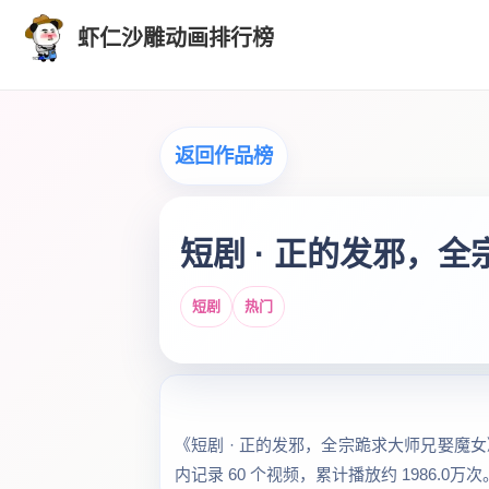
虾仁沙雕动画排行榜
返回作品榜
短剧 · 正的发邪，
短剧
热门
《短剧 · 正的发邪，全宗跪求大师兄娶魔女
内记录 60 个视频，累计播放约 1986