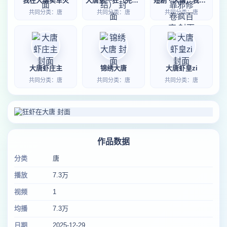
我在大唐卖军火
大唐第一狂（完结）
短剧 · 大唐，我靠邪修卷疯百官
共同分类：唐
共同分类：唐
共同分类：唐
大唐虾庄主
锦绣大唐
大唐虾皇zi
共同分类：唐
共同分类：唐
共同分类：唐
作品数据
分类
唐
播放
7.3万
视频
1
均播
7.3万
日期
2025-12-29