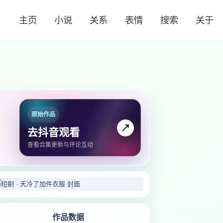
主页
小说
关系
表情
搜索
关于
原始作品
↗
去抖音观看
查看合集更新与评论互动
作品数据