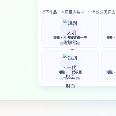
以下作品与本页至少共享一个有效分类标签
短剧 · 大明贤婿第一季
短剧 
共同分类：短剧
短剧 · 一代权臣
短剧 
共同分类：短剧