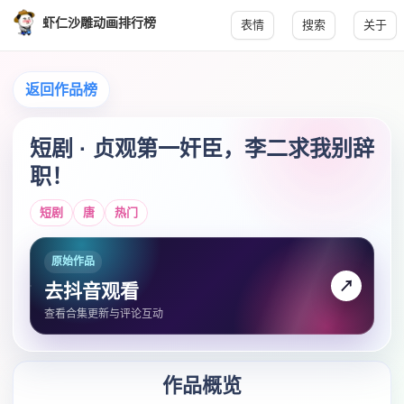
虾仁沙雕动画排行榜
表情
搜索
关于
返回作品榜
短剧 · 贞观第一奸臣，李二求我别辞
职！
短剧
唐
热门
原始作品
↗
去抖音观看
查看合集更新与评论互动
作品概览