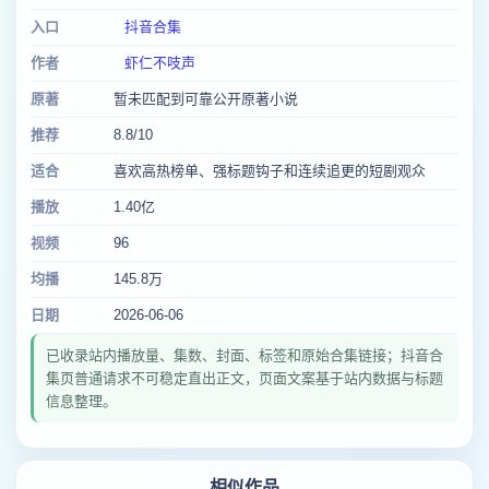
入口
抖音合集
作者
虾仁不吱声
原著
暂未匹配到可靠公开原著小说
推荐
8.8/10
适合
喜欢高热榜单、强标题钩子和连续追更的短剧观众
播放
1.40亿
视频
96
均播
145.8万
日期
2026-06-06
已收录站内播放量、集数、封面、标签和原始合集链接；抖音合
集页普通请求不可稳定直出正文，页面文案基于站内数据与标题
信息整理。
相似作品