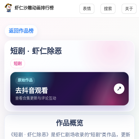
虾仁沙雕动画排行榜
表情
搜索
关于
返回作品榜
短剧 · 虾仁除恶
短剧
原始作品
↗
去抖音观看
查看合集更新与评论互动
作品概览
《短剧 · 虾仁除恶》是虾仁剧场收录的“短剧”类作品，更新