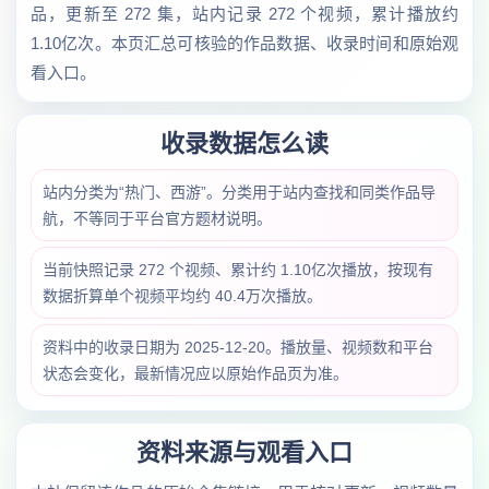
品，更新至 272 集，站内记录 272 个视频，累计播放约
1.10亿次。本页汇总可核验的作品数据、收录时间和原始观
看入口。
收录数据怎么读
站内分类为“热门、西游”。分类用于站内查找和同类作品导
航，不等同于平台官方题材说明。
当前快照记录 272 个视频、累计约 1.10亿次播放，按现有
数据折算单个视频平均约 40.4万次播放。
资料中的收录日期为 2025-12-20。播放量、视频数和平台
状态会变化，最新情况应以原始作品页为准。
资料来源与观看入口