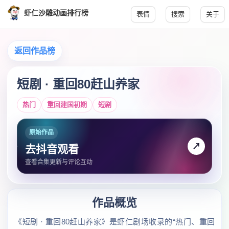
虾仁沙雕动画排行榜
表情
搜索
关于
返回作品榜
短剧 · 重回80赶山养家
热门
重回建国初期
短剧
原始作品
↗
去抖音观看
查看合集更新与评论互动
作品概览
《短剧 · 重回80赶山养家》是虾仁剧场收录的“热门、重回