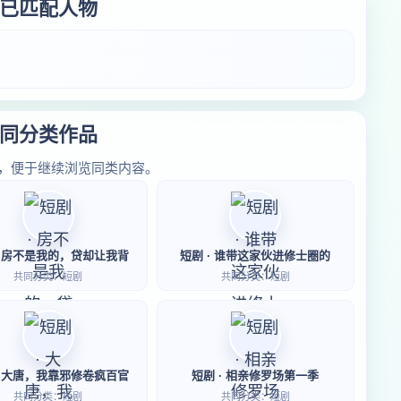
已匹配人物
同分类作品
，便于继续浏览同类内容。
· 房不是我的，贷却让我背
短剧 · 谁带这家伙进修士圈的
共同分类：短剧
共同分类：短剧
· 大唐，我靠邪修卷疯百官
短剧 · 相亲修罗场第一季
共同分类：短剧
共同分类：短剧