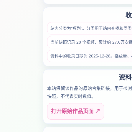
收
站内分类为“短剧”。分类用于站内查找和同
当前快照记录 28 个视频、累计约 27.6万
资料中的收录日期为 2025-12-28。播
资料
本站保留该作品的原始合集链接，用于核
快照，不代表实时数值。
打开原始作品页面 ↗