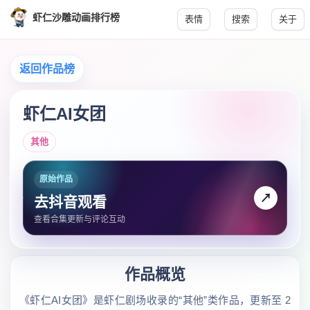
虾仁沙雕动画排行榜
表情
搜索
关于
返回作品榜
虾仁AI女团
其他
原始作品
↗
去抖音观看
查看合集更新与评论互动
作品概览
《虾仁AI女团》是虾仁剧场收录的“其他”类作品，更新至 2