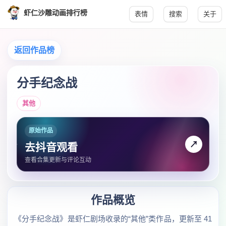
虾仁沙雕动画排行榜
表情
搜索
关于
返回作品榜
分手纪念战
其他
原始作品
↗
去抖音观看
查看合集更新与评论互动
作品概览
《分手纪念战》是虾仁剧场收录的“其他”类作品，更新至 41